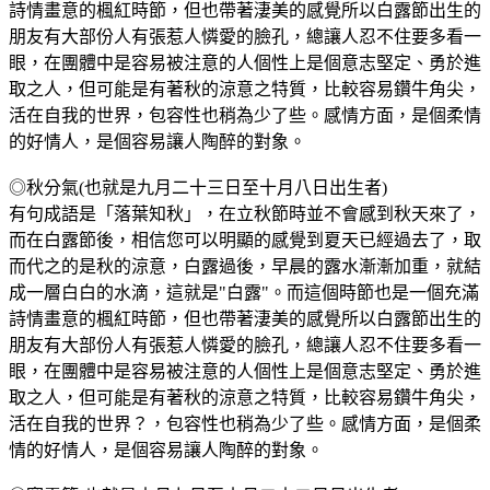
詩情畫意的楓紅時節，但也帶著淒美的感覺所以白露節出生的
朋友有大部份人有張惹人憐愛的臉孔，總讓人忍不住要多看一
眼，在團體中是容易被注意的人個性上是個意志堅定、勇於進
取之人，但可能是有著秋的涼意之特質，比較容易鑽牛角尖，
活在自我的世界，包容性也稍為少了些。感情方面，是個柔情
的好情人，是個容易讓人陶醉的對象。
◎秋分氣(也就是九月二十三日至十月八日出生者)
有句成語是「落葉知秋」，在立秋節時並不會感到秋天來了，
而在白露節後，相信您可以明顯的感覺到夏天已經過去了，取
而代之的是秋的涼意，白露過後，早晨的露水漸漸加重，就結
成一層白白的水滴，這就是"白露"。而這個時節也是一個充滿
詩情畫意的楓紅時節，但也帶著淒美的感覺所以白露節出生的
朋友有大部份人有張惹人憐愛的臉孔，總讓人忍不住要多看一
眼，在團體中是容易被注意的人個性上是個意志堅定、勇於進
取之人，但可能是有著秋的涼意之特質，比較容易鑽牛角尖，
活在自我的世界？，包容性也稍為少了些。感情方面，是個柔
情的好情人，是個容易讓人陶醉的對象。