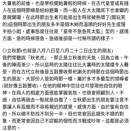
大暑氣的前後，也是學校開始暑假的時候，在古代皇室或有錢
人在這個時節總是紛紛避暑，而一般人在大太陽底下也會顯的
意興闌珊，在此時節出生者可能是出生時就被熱壞了(開玩笑
的)這個時節出生的朋友多半是個木納而溫順的好好先生或慢
半拍小姐，處事態度往往是「皇帝不急急死太監」型的。感情
方面，急的時候很急，急過後卻是一付無所謂的樣子。
◎立秋節(也就是八月八日至八月二十二日出生的朋友)
我們常聽說「秋老虎」，那正是立秋後的天氣，因為立後，午
後的陣雨漸少，所以這時的太陽往往比大暑時的太陽還令人難
受。而在古代立秋後是五穀豐收祭祀謝天的時節在這個時節出
生的朋友，大部份人是如時節一樣，屬於多才多藝型的領導者
(就好像五穀豐收)，在他的眼神中您往往可發現他自信的眼
神。在與人的相處方面很能掌握氣氛，也很會照顧別人。不
過，自信再過去一點就是自傲了，立秋節出生的朋友要注意不
要讓人有孤傲而不容易親近的感覺。感情方面，由於蠻有自信
的，所以總不愁找不到另一半，但也常會因此錯失不錯的對
象，而更常會因自己不認輸的個性而冷戰或吵架，這都是必須
注意的。