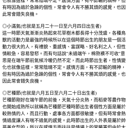
也就像這樣，常常陰晴不定。感情方面，有不認輸的精神，但
有時因為過於急躁的個性，常會令人有不勝其煩的感覺，也因
此常會錯失良機。
◎小滿氣(也就是五月二十一日至六月四日出生者)
這一時節天氣漸漸炎熱起來花草樹木都長得十分茂盛，各種鳥
獸的活動力是最強的時候所以在這個時節出生的朋友是一個活
動力很大的人，有禮貌、重感情、富謀略、好名利之人，但性
情較急，容易發怒。而有句話說"未過端午，棉熬襖不可收"意
思是在端午節前氣候冷暖仍然不定，而此時節出生者，性情變
化也就像這樣，常常陰晴不定。感情方面，有不認輸的精神，
但有時因為過於急躁的個性，常會令人有不勝其煩的感覺，也
因此常會錯失良機。
◎芒種節(也就是六月五日至六月二十日出生者)
芒種節剛好在端午節的前後，天氣十分炎熱，而稻麥等農作物
也開始成熟所以就稱為芒種節芒種時節出生者個性方面是屬於
較熱情的人，而且行動、處事各方面都很敏捷，但有時常會熱
情過度讓人有喘不過氣的感覺。此時節出生的人外表是屬於帥
哥美女型的，所以在感情方面往往是情場上的常勝軍但由於太