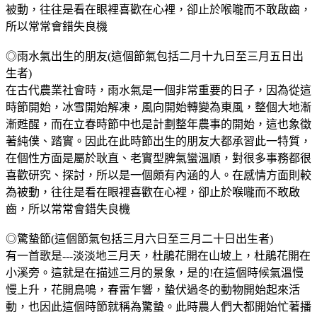
被動，往往是看在眼裡喜歡在心裡，卻止於喉嚨而不敢啟齒，
所以常常會錯失良機
◎雨水氣出生的朋友(這個節氣包括二月十九日至三月五日出
生者)
在古代農業社會時，雨水氣是一個非常重要的日子，因為從這
時節開始，冰雪開始解凍，風向開始轉變為東風，整個大地漸
漸甦醒，而在立春時節中也是計劃整年農事的開始，這也象徵
著純僕、踏實。因此在此時節出生的朋友大都承習此一特質，
在個性方面是屬於耿直、老實型脾氣蠻溫順，對很多事務都很
喜歡研究、探討，所以是一個頗有內涵的人。在感情方面則較
為被動，往往是看在眼裡喜歡在心裡，卻止於喉嚨而不敢啟
齒，所以常常會錯失良機
◎驚蟄節(這個節氣包括三月六日至三月二十日出生者)
有一首歌是---淡淡地三月天，杜鵑花開在山坡上，杜鵑花開在
小溪旁。這就是在描述三月的景象，是的!在這個時候氣溫慢
慢上升，花開鳥鳴，春雷乍響，蟄伏過冬的動物開始起來活
動，也因此這個時節就稱為驚蟄。此時農人們大都開始忙著播