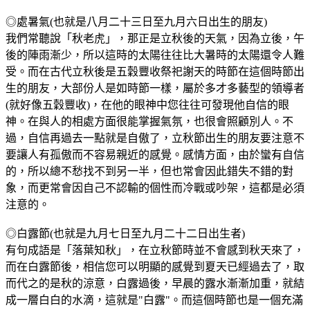
◎處暑氣(也就是八月二十三日至九月六日出生的朋友)
我們常聽說「秋老虎」，那正是立秋後的天氣，因為立後，午
後的陣雨漸少，所以這時的太陽往往比大暑時的太陽還令人難
受。而在古代立秋後是五穀豐收祭祀謝天的時節在這個時節出
生的朋友，大部份人是如時節一樣，屬於多才多藝型的領導者
(就好像五穀豐收)，在他的眼神中您往往可發現他自信的眼
神。在與人的相處方面很能掌握氣氛，也很會照顧別人。不
過，自信再過去一點就是自傲了，立秋節出生的朋友要注意不
要讓人有孤傲而不容易親近的感覺。感情方面，由於蠻有自信
的，所以總不愁找不到另一半，但也常會因此錯失不錯的對
象，而更常會因自己不認輸的個性而冷戰或吵架，這都是必須
注意的。
◎白露節(也就是九月七日至九月二十二日出生者)
有句成語是「落葉知秋」，在立秋節時並不會感到秋天來了，
而在白露節後，相信您可以明顯的感覺到夏天已經過去了，取
而代之的是秋的涼意，白露過後，早晨的露水漸漸加重，就結
成一層白白的水滴，這就是"白露"。而這個時節也是一個充滿