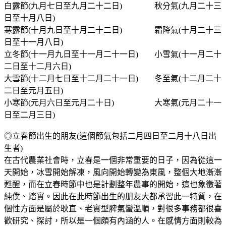
白露節(九月七日至九月二十二日) 秋分氣(九月二十三
日至十月八日)
寒露節(十月九日至十月二十二日) 霜降氣(十月二十三
日至十一月八日)
立冬節(十一月九日至十一月二十一日) 小雪氣(十一月二十
二日至十二月六日)
大雪節(十二月七日至十二月二十一日) 冬至氣(十二月二十
二日至元月五日)
小寒節(元月六日至元月二十日) 大寒氣(元月二十一
日至二月三日)
◎立春節出生的朋友(這個節氣包括二月四日至二月十八日出
生者)
在古代農業社會時，立春是一個非常重要的日子，因為從這一
天開始，冰雪開始解凍，風向開始轉變為東風，整個大地漸漸
甦醒，而在立春時節中也是計劃整年農事的開始，這也象徵著
純僕、踏實。因此在此時節出生的朋友大都承習此一特質，在
個性方面是屬於耿直、老實型脾氣蠻溫順，對很多事務都很喜
歡研究、探討，所以是一個頗有內涵的人。在感情方面則較為