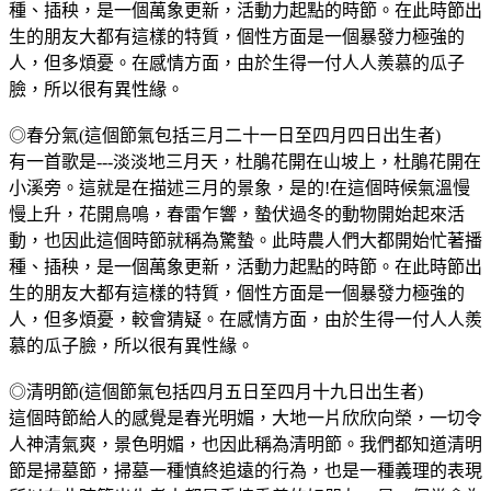
種、插秧，是一個萬象更新，活動力起點的時節。在此時節出
生的朋友大都有這樣的特質，個性方面是一個暴發力極強的
人，但多煩憂。在感情方面，由於生得一付人人羨慕的瓜子
臉，所以很有異性緣。
◎春分氣(這個節氣包括三月二十一日至四月四日出生者)
有一首歌是---淡淡地三月天，杜鵑花開在山坡上，杜鵑花開在
小溪旁。這就是在描述三月的景象，是的!在這個時候氣溫慢
慢上升，花開鳥鳴，春雷乍響，蟄伏過冬的動物開始起來活
動，也因此這個時節就稱為驚蟄。此時農人們大都開始忙著播
種、插秧，是一個萬象更新，活動力起點的時節。在此時節出
生的朋友大都有這樣的特質，個性方面是一個暴發力極強的
人，但多煩憂，較會猜疑。在感情方面，由於生得一付人人羨
慕的瓜子臉，所以很有異性緣。
◎清明節(這個節氣包括四月五日至四月十九日出生者)
這個時節給人的感覺是春光明媚，大地一片欣欣向榮，一切令
人神清氣爽，景色明媚，也因此稱為清明節。我們都知道清明
節是掃墓節，掃墓一種慎終追遠的行為，也是一種義理的表現