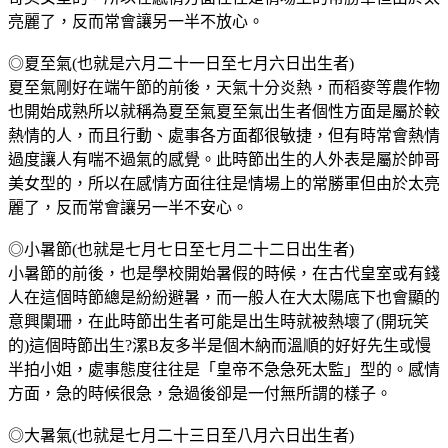
亮麗了，反而常會讓另一半不放心。
◎夏至氣(也就是六月二十一日至七月六日出生者)
夏至氣剛好在端午節的前後，天氣十分炎熱，而稻麥等農作物
也開始成熟所以就稱為夏至氣夏至氣出生者個性方面是屬於較
熱情的人，而且行動、處事各方面都很敏捷，但有時常會熱情
過度讓人有喘不過氣的感覺。此時節出生的人外表是屬於帥哥
美女型的，所以在感情方面往往是情場上的常勝軍但由於太亮
麗了，反而常會讓另一半不安心。
◎小暑節(也就是七月七日至七月二十二日出生者)
小暑節的前後，也是學校開始暑假的時候，在古代皇室或有錢
人在這個時節總是紛紛避暑，而一般人在大太陽底下也會顯的
意興闌珊，在此時節出生者可能是出生時就被熱壞了(開玩笑
的)這個時節出生?漯B友多半是個木納而溫順的好好先生或慢
半拍小姐，處事態度往往是「皇帝不急急死太監」型的。感情
方面，急的時候很急，急過後卻是一付無所謂的樣子。
◎大暑氣(也就是七月二十三日至八月六日出生者)