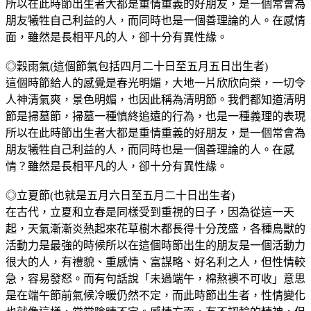
所以在此時節出生者大都是重情重義的好朋友，是一個常會為
朋友犧牲自己利益的人，而同時也是一個善理論的人。在感情
面，雖然是長相平凡的人，卻十分有異性緣。
◎穀雨氣(這個節氣包括四月二十日至五月五日出生者)
這個時節給人的感覺是春光明媚，大地一片欣欣向榮，一切令
人神清氣爽，景色明媚，也因此稱為清明節。我們都知道清明
節是掃墓節，掃墓一種慎終追遠的行為，也是一種義理的表現
所以在此時節出生者大都是重情重義的好朋友，是一個常會為
朋友犧牲自己利益的人，而同時也是一個善理論的人。在感
情？雖然是長相平凡的人，卻十分有異性緣。
◎立夏節(也就是五月六日至五月二十日出生者)
在古代，立夏和立春是同樣受到重視的日子，因為從這一天
起，天氣漸漸炎熱起來花草樹木都長得十分茂盛，各種鳥獸的
活動力是最強的時候所以在這個時節出生的朋友是一個活動力
很大的人，有禮貌、重感情、富謀略、好名利之人，但性情較
急，容易發怒。而有句話說「未過端午，棉熬襖不可收」意思
是在端午節前氣候冷暖仍然不定，而此時節出生者，性情變化