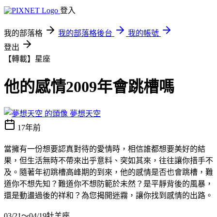
登入
我的部落格
我的部落格後台
我的帳號
登出
【轉載】星座
他的感情2009年會跳槽嗎
夢想天空
17年前
當擁有一份想要認真對待的愛情時，相信誰都想要美好的結
果，但生活無時不帶來出乎意料、突如其來，往往讓你措手不
及。隨著年初跳槽高峰期的到來，他的感情是否也會跳槽，難
道你不想先知？難道你不想防範於未然？是平靜背後的風暴，
還是動盪過後的祥和？為您揭開迷霧，讓你找到感情的出路。
03/21～04/19牡羊座