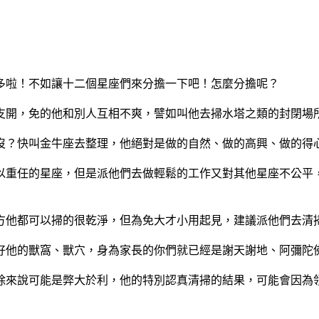
多啦！不如讓十二個星座們來分擔一下吧！怎麼分擔呢？
支開，免的他和別人互相不爽，譬如叫他去掃水塔之類的封閉場
沒？快叫金牛座去整理，他絕對是做的自然、做的高興、做的得
以重任的星座，但是派他們去做輕鬆的工作又對其他星座不公平
方他都可以掃的很乾淨，但為免大才小用起見，建議派他們去清
好他的獸窩、獸穴，身為家長的你們就已經是謝天謝地、阿彌陀
除來說可能是弊大於利，他的特別認真清掃的結果，可能會因為