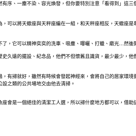
然有序、一塵不染、容光煥發，但你要特別注意「看得到」這三
為，可以將天蠍座與天秤座編在一組，和天秤座相反，天蠍座是
不了，它可以精神奕奕的洗車、吸塵、曝曬、打蠟、磨光…然後
歷史久遠的擺設、紀念品，他們不但懷舊且識貨，最少最少，他
過，有掃就好，雖然有時候會發起神經來，會將自己的居家環境
公設之類的公共場地交由他去清掃。
魚座會是一個絕佳的清潔工人選，所以掃什麼地方都可以，借助