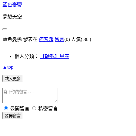
藍色憂鬱
夢想天空
藍色憂鬱 發表在
痞客邦
留言
(0)
人氣(
36
)
個人分類：
【轉載】星座
▲top
載入更多
公開留言
私密留言
發佈留言