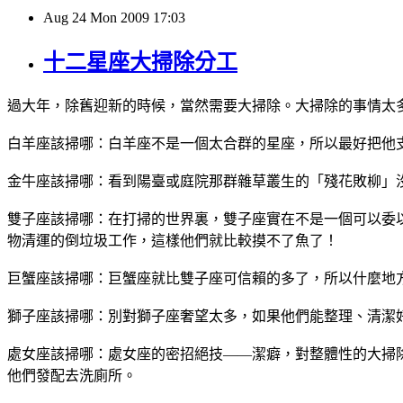
Aug
24
Mon
2009
17:03
十二星座大掃除分工
過大年，除舊迎新的時候，當然需要大掃除。大掃除的事情太
白羊座該掃哪：白羊座不是一個太合群的星座，所以最好把他
金牛座該掃哪：看到陽臺或庭院那群雜草叢生的「殘花敗柳」
雙子座該掃哪：在打掃的世界裏，雙子座實在不是一個可以委
物清運的倒垃圾工作，這樣他們就比較摸不了魚了！
巨蟹座該掃哪：巨蟹座就比雙子座可信賴的多了，所以什麼地
獅子座該掃哪：別對獅子座奢望太多，如果他們能整理、清潔
處女座該掃哪：處女座的密招絕技——潔癖，對整體性的大掃
他們發配去洗廁所。