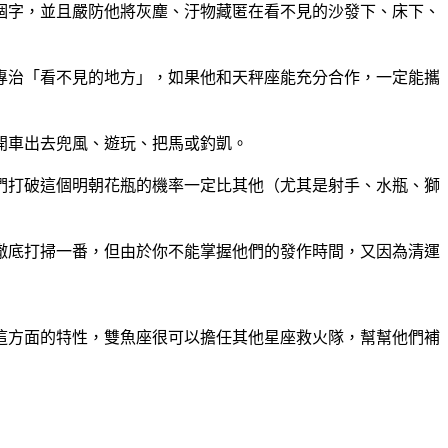
個字，並且嚴防他將灰塵、汙物藏匿在看不見的沙發下、床下、
專治「看不見的地方」，如果他和天秤座能充分合作，一定能攜
開車出去兜風、遊玩、把馬或釣凱。
們打破這個明朝花瓶的機率一定比其他（尤其是射手、水瓶、獅
徹底打掃一番，但由於你不能掌握他們的發作時間，又因為清運
這方面的特性，雙魚座很可以擔任其他星座救火隊，幫幫他們補