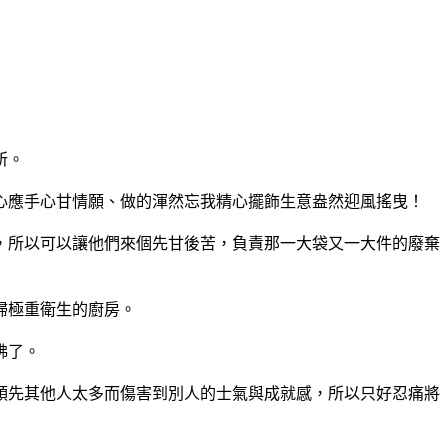
所。
心應手心甘情願、做的渾然忘我精心擺飾生意盎然迎風搖曳！
，所以可以讓他們來個先甘後苦，負責那一大袋又一大件的廢棄
掃極重衛生的廚房。
佛了。
領先其他人太多而傷害到別人的士氣與成就感，所以只好忍痛將