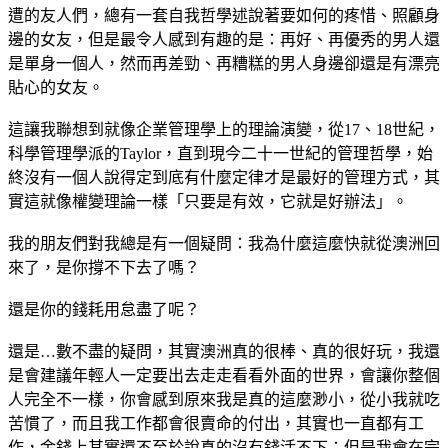
遭的友人們，總有一套自我哲學述說著要如何的疼惜、照顧身
邊的女友，但是最令人感到有趣的是：再好、再優秀的男人還
是單身一個人，然而再差勁、再糟糕的男人身邊卻還是有漂亮
貼心的女友。
這讓我聯想到就像企業管理學上的理論演變，從17、18世紀，
科學管理學派的Taylor，直到現今二十一世紀的管理哲學，始
終沒有一個人說得定到底有什麼定律才是最好的管理方式，其
實這就像權變理論一樣「只要是有效，它就是好辦法」。
我的朋友們對我總是有一個疑問：我為什麼這麼快就從澳洲回
來了，是你撐不下去了嗎？
還是你的錢耗用怠盡了呢？
還是…數不盡的疑問，其實澳洲真的很棒、真的很好玩，我還
是會建議年輕人一定要出去走走看看外面的世界，會讓你整個
人完全不一樣，你會感到原來我是真的這麼渺小，從小我就吃
苦慣了，而且我工作都會很賣命的付出，其實也一直都有工
作，金錢上其實還不至於說真的沒有錢活不下；但是我會在完