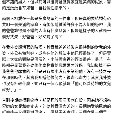
個不錯的男人，但以前可以維持著感覺家庭是美滿的假象，靠
的是媽媽含莘如苦、自我犧性換來的。
兩個人相愛在一起是多麼簡單的一件事，但是真的要結婚有心
共組一個美滿的家庭，背後卻隱藏著許多不為人知的祕密，我
的爸爸算得是不錯的人沒有什麼惡習，但是這樣子的人就是一
個好丈夫、好爸爸、好女婿了嗎？
在我外婆還活著的時候，其實我爸爸並沒有很特別的對我的外
婆、外公有特別好，或許在他的想法中他已經很好了，但是實
際上大家的觀點是保留的，小時候家裡的經濟很差、很苦，有
時都是靠著我外婆偷偷塞物資給我媽媽才渡過，我知道這不是
我爸爸他願意的，但是只有國小沒有畢業的他、沒有一技之長
在那個時代，其實我知道他很努力、很盡心盡力；其實我外婆
也沒有計較什麼，她只有一個心願就是「他可以善待她的女兒
就好了」。
直到後期她得到癌症，卻是死於喝清潔劑自殺，因為她不想拖
累她的女兒和她丈夫，外婆其實滿命苦的，長期飽受糖尿病的
折磨後來又得到淋巴癌、二個兒子不孝順、三個女兒一個早