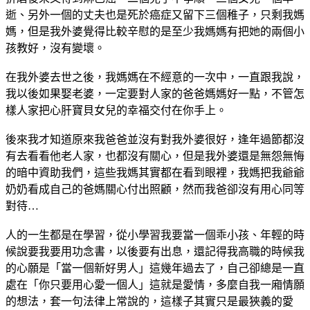
逝、另外一個的丈夫也是死於癌症又留下三個稚子，只剩我媽
媽，但是我外婆覺得比較辛慰的是至少我媽媽有把她的兩個小
孩教好，沒有變壞。
在我外婆去世之後，我媽媽在不經意的一次中，一直跟我說，
我以後如果娶老婆，一定要對人家的爸爸媽媽好一點，不管怎
樣人家把心肝寶貝女兒的幸福交付在你手上。
後來我才知道原來我爸爸並沒有對我外婆很好，逢年過節都沒
有去看看他老人家，也都沒有關心，但是我外婆還是無怨無悔
的暗中資助我們，這些我媽其實都在看到眼裡，我媽把我爺爺
奶奶看成自己的爸媽關心付出照顧，然而我爸卻沒有用心同等
對待…
人的一生都是在學習，從小學習我要當一個乖小孩、年輕的時
候說要我要用功念書，以後要有出息，還記得我高職的時候我
的心願是「當一個新好男人」這幾年過去了，自己卻總是一直
處在「你只要用心愛一個人」這就是愛情，多麼自我一廂情願
的想法，套一句法律上常說的，這樣子其實只是最狹義的愛