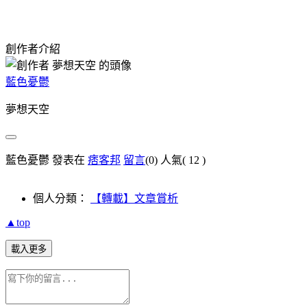
創作者介紹
藍色憂鬱
夢想天空
藍色憂鬱 發表在
痞客邦
留言
(0)
人氣(
12
)
個人分類：
【轉載】文章賞析
▲top
載入更多